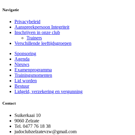
Navigatie
Privacybeleid
Aanspreekpersoon Integriteit
Inschrijven in onze club
Trainers
Verschillende leeftijdsgroepen
Sponsoring
Agenda
Nieuws
Examenprogramma
Trainingsmomenten
Lid worden
Bestuur
Lidgeld, verzekering en vergunning
Contact
Suikerkaai 10
9060 Zelzate
Tel. 0477 76 18 38
judoclubzelzatevzw@gmail.com