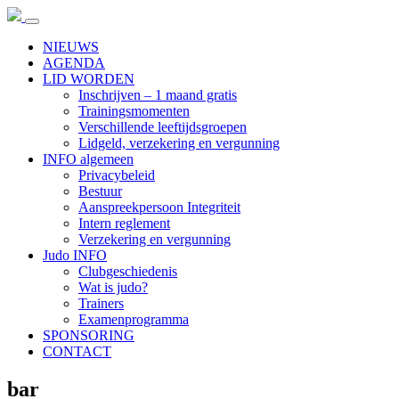
NIEUWS
AGENDA
LID WORDEN
Inschrijven – 1 maand gratis
Trainingsmomenten
Verschillende leeftijdsgroepen
Lidgeld, verzekering en vergunning
INFO algemeen
Privacybeleid
Bestuur
Aanspreekpersoon Integriteit
Intern reglement
Verzekering en vergunning
Judo INFO
Clubgeschiedenis
Wat is judo?
Trainers
Examenprogramma
SPONSORING
CONTACT
bar